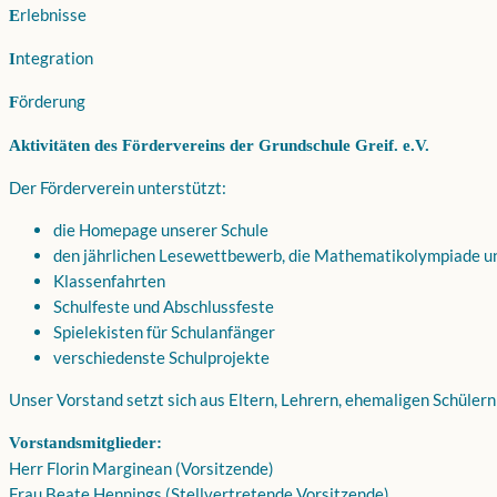
rlebnisse
E
ntegration
I
örderung
F
Aktivitäten des Fördervereins der Grundschule Greif. e.V.
Der Förderverein unterstützt:
die Homepage unserer Schule
den jährlichen Lesewettbewerb, die Mathematikolympiade 
Klassenfahrten
Schulfeste und Abschlussfeste
Spielekisten für Schulanfänger
verschiedenste Schulprojekte
Unser Vorstand setzt sich aus Eltern, Lehrern, ehemaligen Schüle
Vorstandsmitglieder:
Herr Florin Marginean (Vorsitzende)
Frau Beate Hennings (Stellvertretende Vorsitzende)