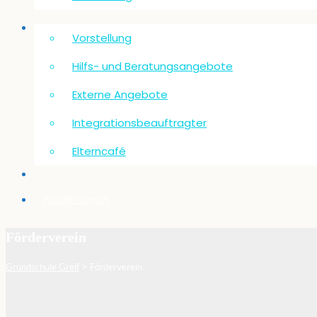
Schulsozialarbeit
Vorstellung
Hilfs- und Beratungsangebote
Externe Angebote
Integrationsbeauftragter
Elterncafé
Förderverein
Förderverein
>
Grundschule Greif
Förderverein