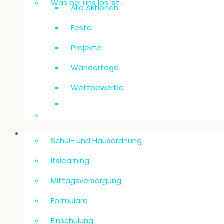
Was bei uns los ist…
Alle Aktionen
Feste
Projekte
Wandertage
Wettbewerbe
Informationen
Schul- und Hausordnung
itslearning
Mittagsversorgung
Formulare
Einschulung