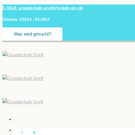
E-Mail: grundschule-greif@schule-mv.de
Telefon: 03834 / 812063
Unsere “Greif”