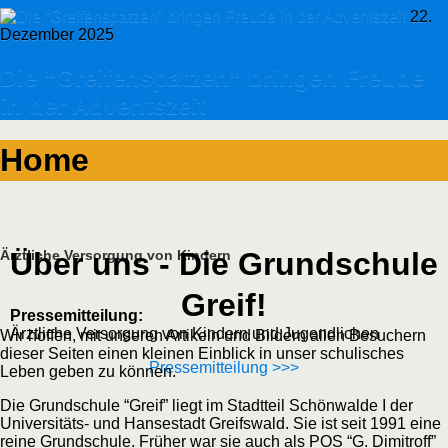
22.
Dezember 2025
Die “Greifenspatzen” bringen Freude
in der Adventszeit
Home
Über uns - Die Grundschule
Ärztliche Versorgung von Kindern
Greif!
Pressemitteilung:
Ärztliche Versorgung von Kindern und Jugendlichen
Wir hoffen, mit unseren Artikeln und Bildern allen Besuchern
dieser Seiten einen kleinen Einblick in unser schulisches
Pressemitteilung >>>
Leben geben zu können.
Die Grundschule “Greif” liegt im Stadtteil Schönwalde I der
Universitäts- und Hansestadt Greifswald. Sie ist seit 1991 eine
reine Grundschule. Früher war sie auch als POS “G. Dimitroff”