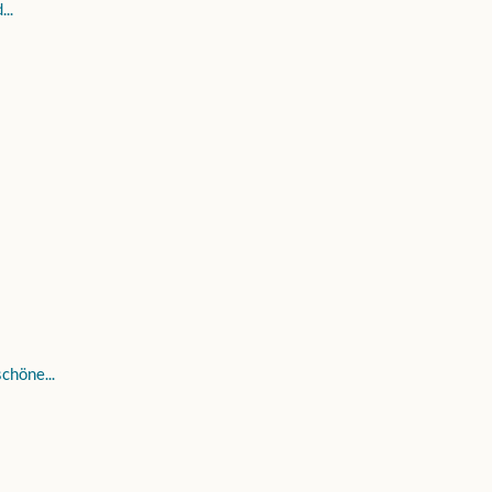
..
chöne...