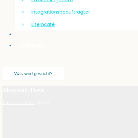
Integrationsbeauftragter
Elterncafé
Förderverein
Aktivität: Feste
>
Grundschule Greif
Feste