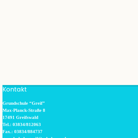
Kontakt
Grundschule “Greif”
Max-Planck-Straße 8
17491 Greifswald
Tel.: 03834/812063
Fax.: 03834/884737