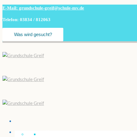
E-Mail: grundschule-greif@schule-mv.de
Telefon: 03834 / 812063
Unsere “Greif”