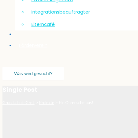
Integrationsbeauftragter
Elterncafé
Förderverein
Single Post
>
>
Grundschule Greif
Projekte
Ein Ohrenschmaus!