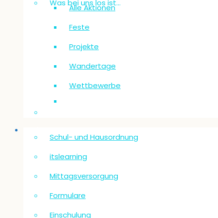
Was bei uns los ist…
Alle Aktionen
Feste
Projekte
Wandertage
Wettbewerbe
Informationen
Schul- und Hausordnung
itslearning
Mittagsversorgung
Formulare
Einschulung