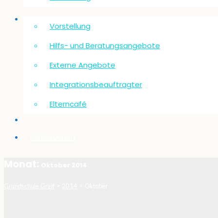
Schulsozialarbeit
Vorstellung
Hilfs- und Beratungsangebote
Externe Angebote
Integrationsbeauftragter
Elterncafé
Förderverein
Monat:
Oktober 2014
>
>
Grundschule Greif
2014
Oktober