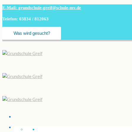
E-Mail: grundschule-greif@schule-mv.de
Telefon: 03834 / 812063
Unsere “Greif”