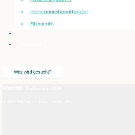
Integrationsbeauftragter
Elterncafé
Förderverein
Monat:
September 2025
>
>
Grundschule Greif
2025
September